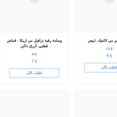
ر من لاانتيك ،ابيض
وسادة رقبة ترافيل من اريكا - قماش
قطني، أزرق داكن
12
$
8
$
9
$
7
$
طلب الآن
اطلب الآن