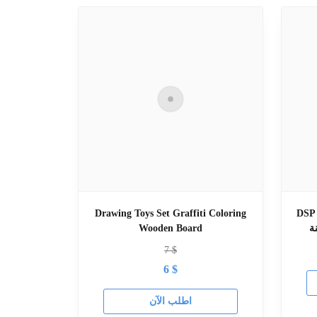
Drawing Toys Set Graffiti Coloring
DSP 
Wooden Board
7
$
6
$
اطلب الآن