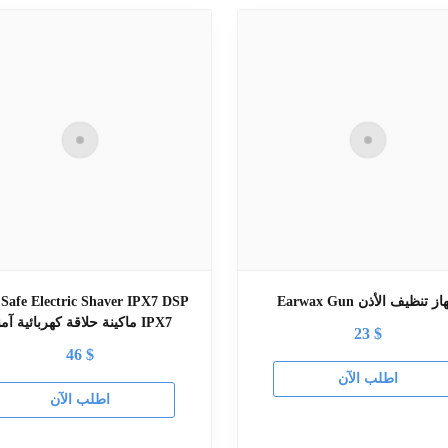
Earwax  جهاز تنظيف الأذن
Safe Electric Shaver IPX7 DSP
ماكينة حلاقة كهربائية آمنة IPX7
23
$
46
$
اطلب الآن
اطلب الآن