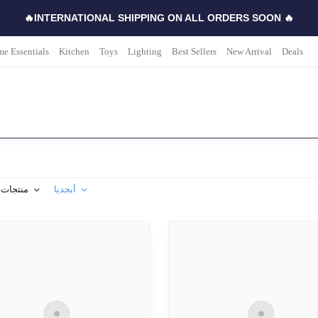
🔥INTERNATIONAL SHIPPING ON ALL ORDERS SOON 🔥
e Essentials
Kitchen
Toys
Lighting
Best Sellers
New Arrival
Deals
أبجديا
منتجات 