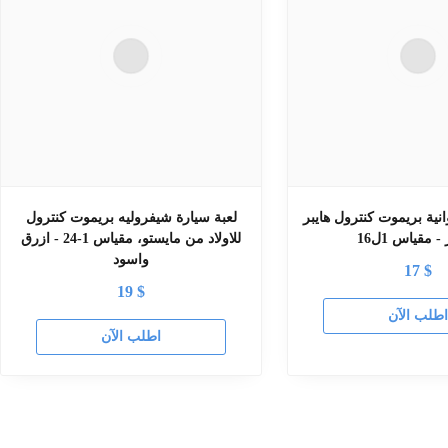
انية بريموت كنترول هايبر
لعبة سيارة شيفروليه بريموت كنترول
- مقياس 1ل16
للاولاد من مايستو، مقياس 1-24 - ازرق
واسود
17
$
19
$
طلب الآن
اطلب الآن